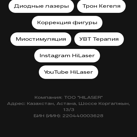
Диодные лазеры
Трон Кегеля
Коррекция фигуры
Миостимуляция
УВТ Терапия
Instagram HiLaser
YouTube HiLaser
Компания: ТОО "HILASER"
Адрес: Казахстан, Астана, Шоссе Коргалжын,
13/3
БИН (ИИН): 220440003628